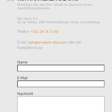
Besuchen Sie uns hier direkt
in unseren neuen
Ausstellungsräumen.
Pro Dach S.A.
19, op Tomm, 5485 Wormeldange-Haut, Luxembourg
Telefon:
+352 26 74 75 02
Email:
info@prodach-ahn.com
oder per
Kontaktformular
Bitte lasse dieses Feld leer.
Name
E-Mail
Nachricht